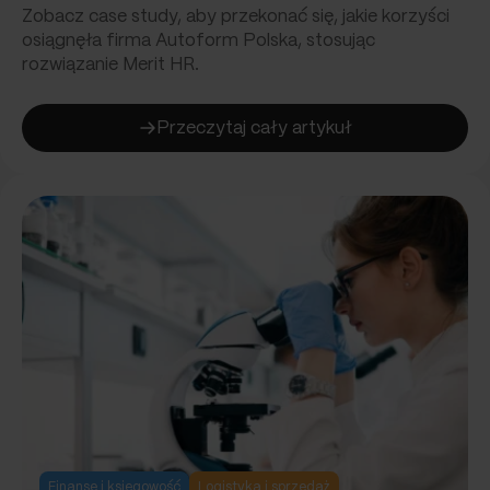
Zobacz case study, aby przekonać się, jakie korzyści
osiągnęła firma Autoform Polska, stosując
rozwiązanie Merit HR.
Przeczytaj cały artykuł
:
Zarządzanie
zasobami
ludzkimi
w branży
automotive
Finanse i księgowość
Logistyka i sprzedaż