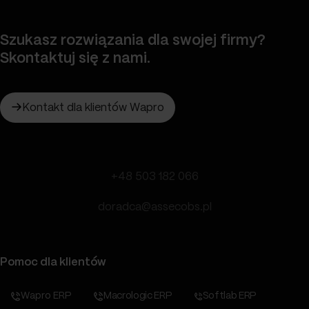
Szukasz rozwiązania dla swojej firmy?
Skontaktuj się z nami.
Kontakt dla klientów Wapro
+48 503 182 066
doradca@assecobs.pl
Pomoc dla klientów
Wapro ERP
Macrologic ERP
Softlab ERP