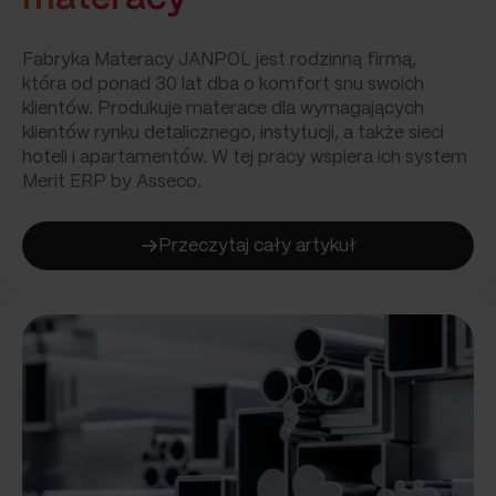
Fabryka Materacy JANPOL jest rodzinną firmą,
która od ponad 30 lat dba o komfort snu swoich
klientów. Produkuje materace dla wymagających
klientów rynku detalicznego, instytucji, a także sieci
hoteli i apartamentów. W tej pracy wspiera ich system
Merit ERP by Asseco.
Przeczytaj cały artykuł
:
Lepszy
sen
dzięki
ERP?
Zobacz,
jak
Merit
ERP
wspiera produkcję