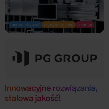
materacy
Finanse i księgowość
Logistyka i sprzedaż
Produkcja
Innowacyjne rozwiązania,
stalowa jakość!