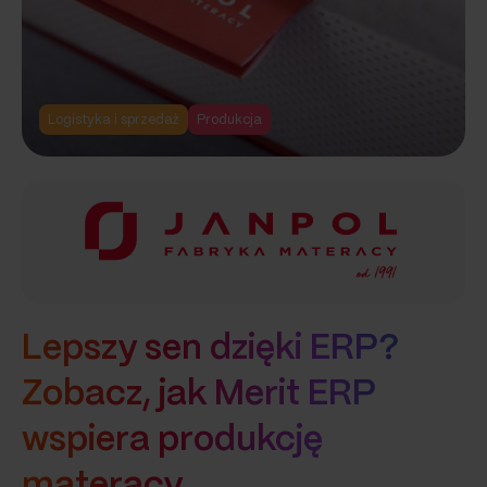
Szukaj
Logistyka i sprzedaż
Produkcja
Lepszy sen dzięki ERP?
Zobacz, jak Merit ERP
wspiera produkcję
materacy