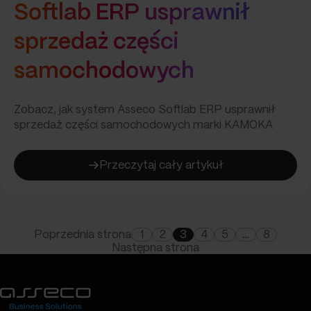
Softlab ERP usprawnił
sprzedaż części
samochodowych
Zobacz, jak system Asseco Softlab ERP usprawnił
sprzedaż części samochodowych marki KAMOKA
Przeczytaj cały artykuł
:
Softlab
ERP
usprawnił
sprzedaż
Poprzednia strona
1
2
3
4
5
…
8
Następna strona
części
samochodowych