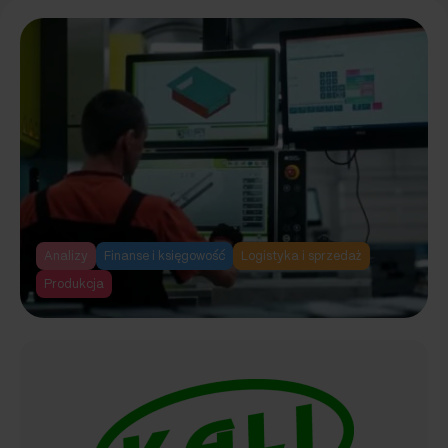
Softlab
ERP
by Asseco
dla
Agata
Meble
S.A.
Analizy
Finanse i księgowość
Logistyka i sprzedaż
Produkcja