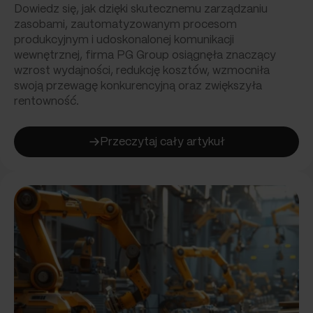
Dowiedz się, jak dzięki skutecznemu zarządzaniu
zasobami, zautomatyzowanym procesom
produkcyjnym i udoskonalonej komunikacji
wewnętrznej, firma PG Group osiągnęła znaczący
wzrost wydajności, redukcję kosztów, wzmocniła
swoją przewagę konkurencyjną oraz zwiększyła
rentowność.
Przeczytaj cały artykuł
:
Innowacyjne
rozwiązania,
stalowa
jakość!