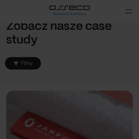
Zobacz nasze case
study
Filtry
Rozwiązania
Branża
Linia produktowa
Wyczyść filtry