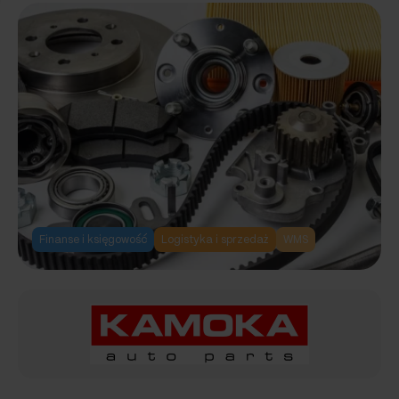
na szczyt
w branży
metalowej
Finanse i księgowość
Logistyka i sprzedaż
WMS