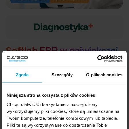
Softlab ERP w największej
w Polsce niepublicznej
sieci laboratoriów
Zgoda
Szczegóły
O plikach cookies
Automatyzacja księgowości, integracja z systemami
Niniejsza strona korzysta z plików cookies
laboratoryjnymi i centralizacja operacji – poznaj
Chcąc ułatwić Ci korzystanie z naszej strony
historię wdrożenia w grupie Diagnostyka Consilio.
wykorzystujemy pliki cookies, które są umieszczane na
Twoim komputerze, telefonie komórkowym lub tablecie.
Przeczytaj cały artykuł
:
Pliki te są wykorzystywane do dostarczania Tobie