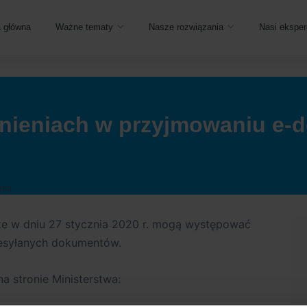
a główna
Ważne tematy
Nasze rozwiązania
Nasi eksper
nieniach w przyjmowaniu e-de
ania
 że w dniu 27 stycznia 2020 r. mogą występować
esyłanych dokumentów.
a stronie Ministerstwa: