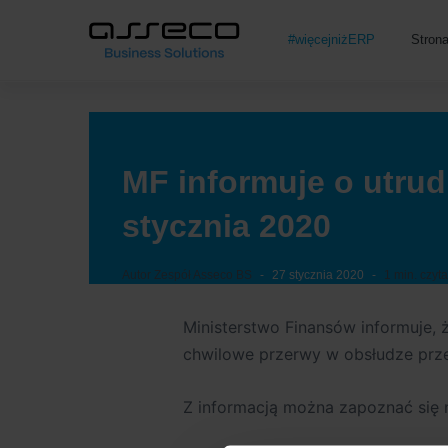
#więcejniżERP
Stron
MF informuje o utrud
stycznia 2020
Autor
Zespół Asseco BS
27 stycznia 2020
1 min. czyt
Ministerstwo Finansów informuje,
chwilowe przerwy w obsłudze prz
Z informacją można zapoznać się n