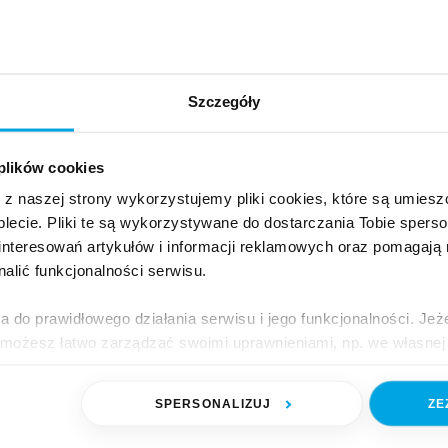
ikaty-techniczne/utrudnienia-w-przyjmowaniu-e-
Szczegóły
FTLAB
KOMUNIKATY MACROLOGIC
 plików cookies
e z naszej strony wykorzystujemy pliki cookies, które są umie
lecie. Pliki te są wykorzystywane do dostarczania Tobie sperso
nteresowań artykułów i informacji reklamowych oraz pomagają
nalić funkcjonalności serwisu.
a do prawidłowego działania serwisu i jego funkcjonalności. Jeż
 możesz łatwo zarządzać swoimi uprawnieniami, np. we własnej 
dzaj cookies. Szczegółowe informacje na ten temat znajdziesz w
ł Asseco BS
SPERSONALIZUJ
ZE
jak Google przetwarza dane osobowe
https://business.safety.go