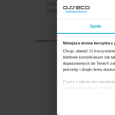
https://www.podatki.gov.pl/komun
deklaracji/
Zgoda
KOMUNIKATY WAPRO
KOMUNIKATY SO
Niniejsza strona korzysta z
Chcąc ułatwić Ci korzystani
telefonie komórkowym lub tab
dopasowanych do Twoich zai
potrzeby i dzięki temu dosko
Część z plików jest niezbędn
zapisywanie plików cookies,
lub po wybraniu opcji Zarzą
Zespó
i
Polityce Prywatności
.
Dowiedz się więcej o tym, 