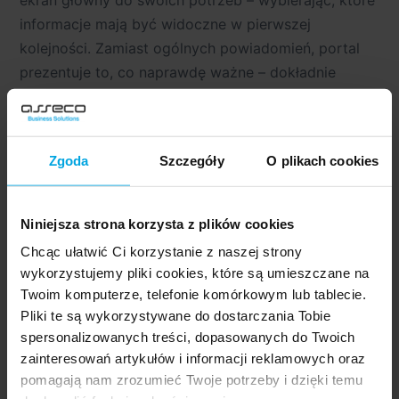
ekran główny do swoich potrzeb – wybierając, które
informacje mają być widoczne w pierwszej
kolejności. Zamiast ogólnych powiadomień, portal
prezentuje to, co naprawdę ważne – dokładnie
wtedy, kiedy tego potrzebujesz. To intuicyjne
podejście znacząco zwiększa komfort codziennego
korzystania z systemu.
Zgoda
Szczegóły
O plikach cookies
Niniejsza strona korzysta z plików cookies
Korzyści z mobilnego dostępu
Chcąc ułatwić Ci korzystanie z naszej strony
do portalu HR
wykorzystujemy pliki cookies, które są umieszczane na
Twoim komputerze, telefonie komórkowym lub tablecie.
Dla pracowników:
Pliki te są wykorzystywane do dostarczania Tobie
spersonalizowanych treści, dopasowanych do Twoich
Oszczędność czasu
– eliminacja konieczności
zainteresowań artykułów i informacji reklamowych oraz
fizycznej obecności w biurze w celu
pomagają nam zrozumieć Twoje potrzeby i dzięki temu
załatwienia spraw kadrowych.