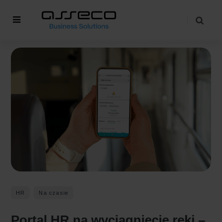
HR
Na czasie
Portal HR na wyciągnięcie ręki –