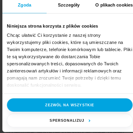
Zgoda
Szczegóły
O plikach cookies
Nowe możliwości tworzenia analiz:
Użytkownicy mogą generować nowe raporty
i zapisywać je na przyszłość, zwiększając
Niniejsza strona korzysta z plików cookies
elastyczność pracy z danymi.
Chcąc ułatwić Ci korzystanie z naszej strony
Wsparcie w podejmowaniu decyzji:
Dzięki
wykorzystujemy pliki cookies, które są umieszczane na
Twoim komputerze, telefonie komórkowym lub tablecie. Pliki
szybkim i precyzyjnym odpowiedziom asystent
te są wykorzystywane do dostarczania Tobie
umożliwia natychmiastową reakcję
spersonalizowanych treści, dopasowanych do Twoich
na niepokojące wskaźniki lub zmiany trendów.
zainteresowań artykułów i informacji reklamowych oraz
pomagają nam zrozumieć Twoje potrzeby i dzięki temu
doskonalić funkcjonalności serwisu.
Podsumowanie
Część z plików jest niezbędna do prawidłowego działania
Asystent Analizy Danych w Systemach ERP
ZEZWÓL NA WSZYSTKIE
serwisu i jego funkcjonalności. Jeżeli nie wyrażasz zgody
by Asseco to innowacyjne narzędzie, które łączy
na zapisywanie plików cookies, możesz łatwo zarządzać
intuicyjną obsługę z zaawansowaną analityką
swoimi uprawnieniami, np. we własnej przeglądarce
SPERSONALIZUJ
biznesową. Dzięki niemu menedżerowie mogą
internetowej lub po wybraniu opcji Zarządzaj cookies.
podejmować lepsze decyzje szybciej, mając dostęp