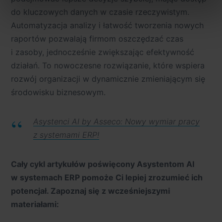
Szczegółowe informacje na ten temat znajdziesz w naszej
do kluczowych danych w czasie rzeczywistym.
Polityce Cookies
i
Polityce Prywatności
.
Automatyzacja analizy i łatwość tworzenia nowych
raportów pozwalają firmom oszczędzać czas
Dowiedz się więcej o tym, jak Google przetwarza dane
osobowe
https://business.safety.google/privacy/
.
i zasoby, jednocześnie zwiększając efektywność
działań. To nowoczesne rozwiązanie, które wspiera
rozwój organizacji w dynamicznie zmieniającym się
środowisku biznesowym.
Asystenci AI by Asseco: Nowy wymiar pracy
z systemami ERP!
Cały cykl artykułów poświęcony Asystentom AI
w systemach ERP pomoże Ci lepiej zrozumieć ich
potencjał. Zapoznaj się z wcześniejszymi
materiałami: