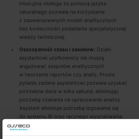
Intuicyjna obsługa za pomocą języka
naturalnego pozwala na korzystanie
z zaawansowanych modeli analitycznych
bez konieczności posiadania specjalistycznej
wiedzy technicznej.
Oszczędność czasu i zasobów:
Dzięki
asystentowi użytkownicy nie muszą
angażować zespołów analitycznych
w tworzenie raportów czy analiz. Proste
pytanie zadane asystentowi pozwala uzyskać
potrzebne dane w kilka sekund, eliminując
potrzebę czekania na opracowanie analizy.
Asystent eliminuje potrzebę logowania się
do systemu BI oraz ręcznego wyszukiwania
analiz, przyspieszając proces podejmowania
decyzji biznesowych.