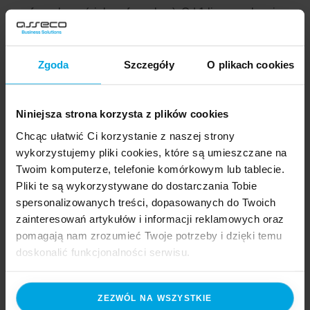
na formularzu (zielony formularz). Od 1 lipca w obrocie
będą funkcjonować elektroniczne zaświadczenia
o niezdolności do świadczenia pracy, bądź wyjątkowo
Zgoda
Szczegóły
O plikach cookies
ich drukowana forma opatrzona podpisem i pieczęcią…
Czytaj dalej
Niniejsza strona korzysta z plików cookies
Chcąc ułatwić Ci korzystanie z naszej strony
wykorzystujemy pliki cookies, które są umieszczane na
Bez numeru NIP na paragonie
Twoim komputerze, telefonie komórkowym lub tablecie.
nie otrzymamy faktury VAT
Pliki te są wykorzystywane do dostarczania Tobie
spersonalizowanych treści, dopasowanych do Twoich
12 marca 2019
5 min. czytania
zainteresowań artykułów i informacji reklamowych oraz
pomagają nam zrozumieć Twoje potrzeby i dzięki temu
Ministerstwo Finansów opracowało szereg zmian
doskonalić funkcjonalności serwisu.
do ustawy o podatku od towarów i usług (VAT) z dnia 18
września 2017 roku oraz ustawy – Prawo o miarach. Ww.
Część z plików jest niezbędna do prawidłowego działania
ZEZWÓL NA WSZYSTKIE
projekt znajduje się jeszcze na etapie uzgodnień
serwisu i jego funkcjonalności. Jeżeli nie wyrażasz