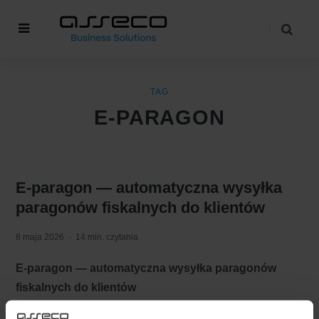
TAG
E-PARAGON
E-paragon — automatyczna wysyłka
paragonów fiskalnych do klientów
8 maja 2026
14 min. czytania
E-paragon — automatyczna wysyłka paragonów
fiskalnych do klientów