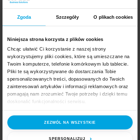
Klient kupuje towar, pracownik wystawia sprzedaż
w systemie, drukarka wydaje fragment rolki papieru,
Zgoda
Szczegóły
O plikach cookies
pracownik odrywa paragon, wkłada do torebki. Klient
wychodzi. Paragon ląduje na dnie torebki, gubi się przy
następnych zakupach albo — w najlepszym razie
Niniejsza strona korzysta z plików cookies
— trafia do portfela, gdzie żółknie przez trzy miesiące.
Chcąc ułatwić Ci korzystanie z naszej strony
Trudno go znaleźć przy ewentualnej reklamacji. Firma
wykorzystujemy pliki cookies, które są umieszczane na
tymczasem zamawia kolejne rolki papieru termicznego.
Twoim komputerze, telefonie komórkowym lub tablecie.
Pliki te są wykorzystywane do dostarczania Tobie
Czytaj dalej
spersonalizowanych treści, dopasowanych do Twoich
zainteresowań artykułów i informacji reklamowych oraz
pomagają nam zrozumieć Twoje potrzeby i dzięki temu
doskonalić funkcjonalności serwisu.
Najnowsze artykuły
Paperless HR i e-teczka pracownicza – cyfrowy
Część z plików jest niezbędna do prawidłowego działania
ZEZWÓL NA WSZYSTKIE
obieg dokumentów jako fundament nowoczesnego HR
serwisu i jego funkcjonalności. Jeżeli nie wyrażasz
6 sierpnia 2026
zgody na zapisywanie plików cookies, możesz łatwo
zarządzać swoimi uprawnieniami, np. we własnej
SPERSONALIZUJ