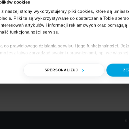
kowań?
 plików cookies
e z naszej strony wykorzystujemy pliki cookies, które są umie
lecie. Pliki te są wykorzystywane do dostarczania Tobie sperso
4 min. czytania
nteresowań artykułów i informacji reklamowych oraz pomagają
nalić funkcjonalności serwisu.
rozwój branży stawia przed firmami nowe wyzwania.
 Macrologic ERP rozwiązuje problemy w obszarze HR
a do prawidłowego działania serwisu i jego funkcjonalności. Jeż
e opakowaniowym.
 możesz łatwo zarządzać swoimi uprawnieniami, np. we własnej 
dzaj cookies. Szczegółowe informacje na ten temat znajdziesz w
SPERSONALIZUJ
ZE
jak Google przetwarza dane osobowe
https://business.safety.go
©