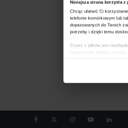
opa
Niniejsza strona korzysta z
Chcąc ułatwić Ci korzystani
telefonie komórkowym lub tab
3 grudnia 2019
dopasowanych do Twoich zai
potrzeby i dzięki temu dosko
Intensywny 
Zobacz, jak
Część z plików jest niezbędn
w przemyśl
zapisywanie plików cookies,
lub po wybraniu opcji Zarzą
Czytaj dalej
i
Polityce Prywatności
.
Dowiedz się więcej o tym, 