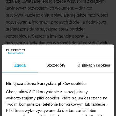
działają. Związane jest to przede wszystkim z ciągłym
lawinowym przyrostem ich wolumenu – danych
przybywa każdego dnia, pojawiają się także możliwości
pozyskiwania informacji z nowych źródeł, a dodatkowo
gromadzone dane są często coraz bardziej
szczegółowe. Sztuczna inteligencja pozwala
na wykorzystanie danych w sposób do tej pory dla wielu
firm nieosiągalny, umożliwiając sprawną i efektywną
analizę danych oraz pozyskiwanie wartościowych
insightów, niezbędnych do podejmowania decyzji
Zgoda
Szczegóły
O plikach cookies
zarządczych. Dzięki temu można np. sprzedawać
skuteczniej i lepiej. Wykorzystanie sugestii
Niniejsza strona korzysta z plików cookies
zbudowanych w oparciu o mechanizmy AI może
Chcąc ułatwić Ci korzystanie z naszej strony
wesprzeć…
wykorzystujemy pliki cookies, które są umieszczane na
Twoim komputerze, telefonie komórkowym lub tablecie.
Czytaj dalej
Pliki te są wykorzystywane do dostarczania Tobie