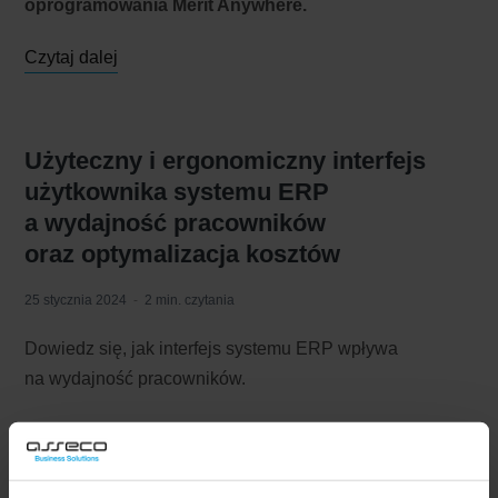
oprogramowania Merit Anywhere.
Czytaj dalej
Użyteczny i ergonomiczny interfejs
użytkownika systemu ERP
a wydajność pracowników
oraz optymalizacja kosztów
25 stycznia 2024
2 min. czytania
Dowiedz się, jak interfejs systemu ERP wpływa
na wydajność pracowników.
Czytaj dalej