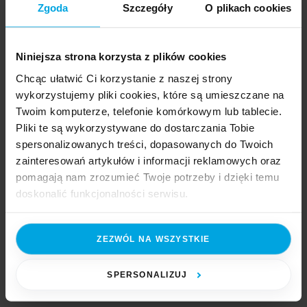
Zgoda
Szczegóły
O plikach cookies
Jak tworzyć rozwiązania ERP
przyjazne ludziom? Rozmawiamy o roli
Niniejsza strona korzysta z plików cookies
UX i UI w naszych systemach ERP
Chcąc ułatwić Ci korzystanie z naszej strony
30 listopada 2023
14 min. czytania
wykorzystujemy pliki cookies, które są umieszczane na
Twoim komputerze, telefonie komórkowym lub tablecie.
Czym jest User Experience i dlaczego jest to tak istotne
Pliki te są wykorzystywane do dostarczania Tobie
w kontekście rozwiązań ERP? Jak rozwijamy UX
spersonalizowanych treści, dopasowanych do Twoich
i co wyróżnia interfejs użytkownika (UI) naszych aplikacji
zainteresowań artykułów i informacji reklamowych oraz
ERP? Jak uwzględniamy perspektywę użytkowników
pomagają nam zrozumieć Twoje potrzeby i dzięki temu
i dbamy o ich potrzeby? O tym i wielu innych ciekawych
doskonalić funkcjonalności serwisu.
rzeczach dowiesz się z poniższej rozmowy z Konradem
Część z plików jest niezbędna do prawidłowego działania
Mizakiem, Dyrektorem ds. rozwoju UX systemów ERP.
ZEZWÓL NA WSZYSTKIE
serwisu i jego funkcjonalności. Jeżeli nie wyrażasz
zgody na zapisywanie plików cookies, możesz łatwo
Czytaj dalej
zarządzać swoimi uprawnieniami, np. we własnej
SPERSONALIZUJ
przeglądarce internetowej lub po wybraniu opcji