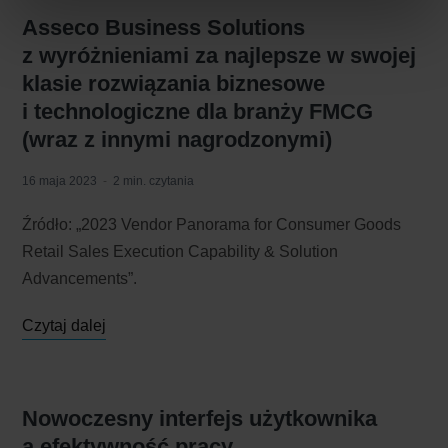
Zarządzaj cookies. Szczegółowe informacje na ten temat
Asseco Business Solutions
znajdziesz w naszej
Polityce Cookies
i
Polityce
Prywatności
.
z wyróżnieniami za najlepsze w swojej
klasie rozwiązania biznesowe
Dowiedz się więcej o tym, jak Google przetwarza dane
i technologiczne dla branży FMCG
osobowe
https://business.safety.google/privacy/
.
(wraz z innymi nagrodzonymi)
16 maja 2023
2 min. czytania
Źródło: „2023 Vendor Panorama for Consumer Goods
Retail Sales Execution Capability & Solution
Advancements”.
Czytaj dalej
Nowoczesny interfejs użytkownika
a efektywność pracy