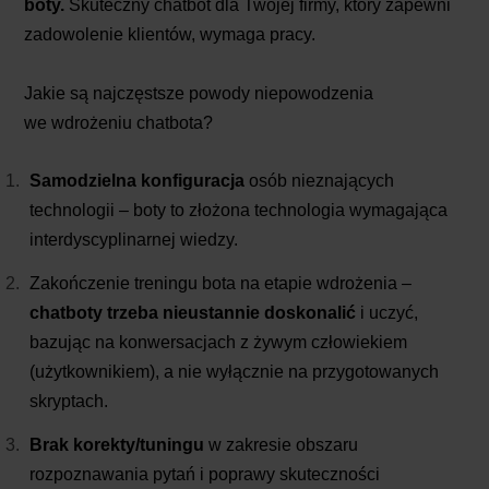
boty.
Skuteczny chatbot dla Twojej firmy, który zapewni
zadowolenie klientów, wymaga pracy.
Jakie są najczęstsze powody niepowodzenia
we wdrożeniu chatbota?
Samodzielna konfiguracja
osób nieznających
technologii – boty to złożona technologia wymagająca
interdyscyplinarnej wiedzy.
Zakończenie treningu bota na etapie wdrożenia –
chatboty trzeba nieustannie doskonalić
i uczyć,
bazując na konwersacjach z żywym człowiekiem
(użytkownikiem), a nie wyłącznie na przygotowanych
skryptach.
Brak korekty/tuningu
w zakresie obszaru
rozpoznawania pytań i poprawy skuteczności