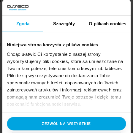
Projektowanie chatbota przez przenoszenie
drzewiastych struktur IVR
– nieadekwatne, tradycyjne
systemy obsługi klienta w zupełnie innej technologii,
Zgoda
Szczegóły
O plikach cookies
budowanej dla odmiennego rodzaju doświadczeń
użytkowników.
Niniejsza strona korzysta z plików cookies
Wąskie pola semantyczne w bazie wiedzy
,
co prowadzi do oczekiwania od użytkownika
Chcąc ułatwić Ci korzystanie z naszej strony
odgadywania haseł, po których otrzyma właściwą
wykorzystujemy pliki cookies, które są umieszczane na
Twoim komputerze, telefonie komórkowym lub tablecie.
odpowiedź na swoje pytanie. Takie „informatyczne”
Pliki te są wykorzystywane do dostarczania Tobie
podejście wpływa na jakość konwersacji z chatbotem.
spersonalizowanych treści, dopasowanych do Twoich
Przedstawianie
bota jako człowieka
, personalizowanie
zainteresowań artykułów i informacji reklamowych oraz
go, co jest mylące dla rozmówcy i w sytuacji braku
pomagają nam zrozumieć Twoje potrzeby i dzięki temu
doskonalić funkcjonalności serwisu.
spełnienia oczekiwań prowadzi do rozczarowania.
Zasadzek podczas wdrażania chatbota jest wiele,
Część z plików jest niezbędna do prawidłowego działania
ale wiedza o najczęściej występujących błędach pozwoli
ZEZWÓL NA WSZYSTKIE
serwisu i jego funkcjonalności. Jeżeli nie wyrażasz
na przygotowanie się do procesu wdrożenia i ominięcie
zgody na zapisywanie plików cookies, możesz łatwo