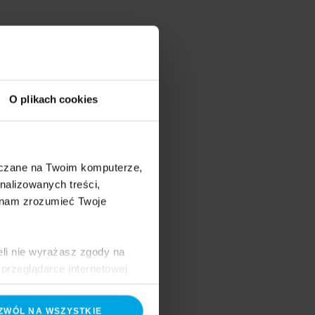
O plikach cookies
szczane na Twoim komputerze,
nalizowanych treści,
 nam zrozumieć Twoje
eli nie wyrażasz zgody na
przeglądarce internetowej
 naszej
Polityce Cookies
ZWÓL NA WSZYSTKIE