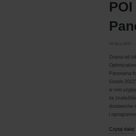
POI
Pan
28 lipca 2022
Znana od la
Optimization
Panorama fo
Goods 2022”.
w nim uzglę
że znaleźliś
dostawców r
i oprogramow
Czytaj dalej