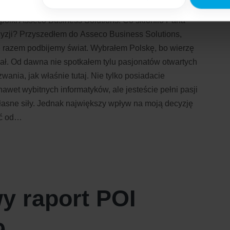
h kontynentach. I nagle kilka lat temu przeszedł Pan
jak Google przetwarza dane osobowe
https://business.safety.go
spółki Asseco Business Solutions. Co skłoniło Pana
cyzji? Przyszedłem do Asseco Business Solutions,
e razem podbijemy świat. Wybrałem Polskę, bo wierzę
jał. Od dawna nie spotkałem tylu pasjonatów otwartych
ania, jak właśnie tutaj. Nie tylko posiadacie
nawet wybitnych informatyków, ale jesteście pełni pasji
łasne siły. Jednak największy wpływ na moją decyzję
ść od…
y raport POI