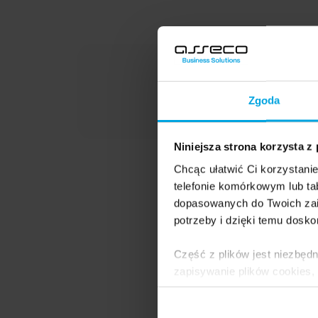
Prz
gran
Zgoda
sys
Niniejsza strona korzysta z
Chcąc ułatwić Ci korzystani
świa
telefonie komórkowym lub tab
dopasowanych do Twoich zai
potrzeby i dzięki temu dosko
8 sierpnia 2019
Część z plików jest niezbędn
Wywiad z W
zapisywanie plików cookies,
lub po wybraniu opcji Zarzą
W Niemczech
i
Polityce Prywatności
.
dostarczają