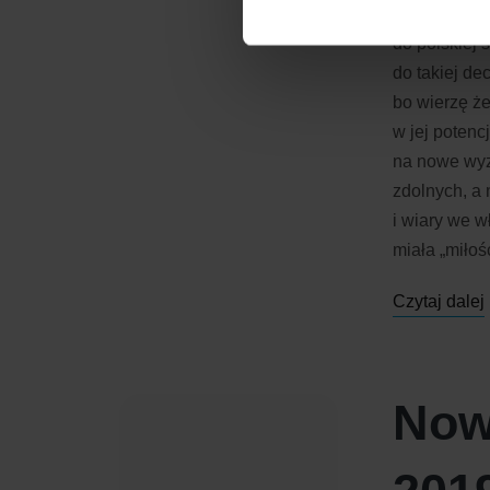
na wszystkic
Dowiedz się więcej o tym, 
do polskiej 
do takiej de
bo wierzę ż
w jej potenc
na nowe wyzw
zdolnych, a 
i wiary we w
miała „miło
Czytaj dalej
Now