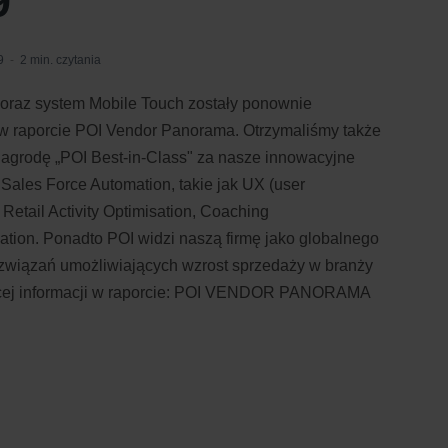
9
9
2 min. czytania
 oraz system Mobile Touch zostały ponownie
w raporcie POI Vendor Panorama. Otrzymaliśmy także
nagrodę „POI Best-in-Class" za nasze innowacyjne
Sales Force Automation, takie jak UX (user
 Retail Activity Optimisation, Coaching
ation. Ponadto POI widzi naszą firmę jako globalnego
związań umożliwiających wzrost sprzedaży w branży
ej informacji w raporcie: POI VENDOR PANORAMA