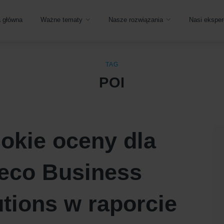
a główna
Ważne tematy
Nasze rozwiązania
Nasi eksper
TAG
POI
okie oceny dla
eco Business
tions w raporcie