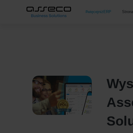
#więcejniżERP
Stron
Wys
Ass
Solu