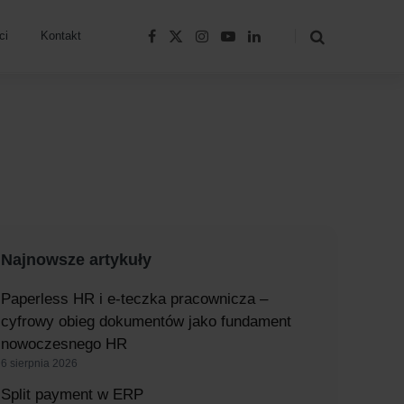
F
X
I
Y
L
ci
Kontakt
a
(
n
o
i
c
T
s
u
n
e
w
t
T
k
b
i
a
u
e
o
t
g
b
d
o
t
r
e
I
k
e
a
n
r
m
)
Najnowsze artykuły
Paperless HR i e-teczka pracownicza –
cyfrowy obieg dokumentów jako fundament
nowoczesnego HR
6 sierpnia 2026
Split payment w ERP