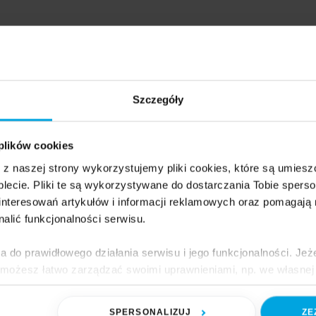
ekraczamy
ice, polski
Szczegóły
tem SFA podbija
 plików cookies
e z naszej strony wykorzystujemy pliki cookies, które są umie
t!
lecie. Pliki te są wykorzystywane do dostarczania Tobie sperso
nteresowań artykułów i informacji reklamowych oraz pomagają
nalić funkcjonalności serwisu.
3 min. czytania
a do prawidłowego działania serwisu i jego funkcjonalności. Jeż
iceprezesem Asseco Business Solutions
 możesz łatwo zarządzać swoimi uprawnieniami, np. we własnej 
dzaj cookies. Szczegółowe informacje na ten temat znajdziesz w
 pracował Pan dla światowych korporacji, które
 systemy SFA największym producentom FMCG
SPERSONALIZUJ
ZE