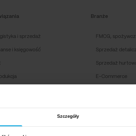
iązania
Branże
gistyka i sprzedaż
FMCG, spożywcz
nanse i księgowość
Sprzedaż detalic
R
Sprzedaż hurtow
odukcja
E-Commerce
MS
Biura rachunkowe
S dla Wapro
Meblowa
Szczegóły
alizy
Metalowa
Automotive