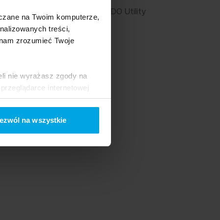
a
RODO Utility
szczane na Twoim komputerze,
nalizowanych treści,
 nam zrozumieć Twoje
eli nie wyrażasz zgody na
przeglądarce internetowej
 naszej
Polityce Cookies
ezwól na wszystkie
ogle/privacy/
.