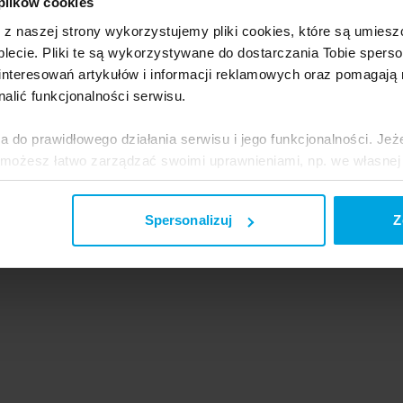
 plików cookies
Elektrotechniczn
e z naszej strony wykorzystujemy pliki cookies, które są umie
lecie. Pliki te są wykorzystywane do dostarczania Tobie sperso
Budowlana
nteresowań artykułów i informacji reklamowych oraz pomagają
nalić funkcjonalności serwisu.
HR w logistyce
a do prawidłowego działania serwisu i jego funkcjonalności. Jeż
Gminy i powiaty
 możesz łatwo zarządzać swoimi uprawnieniami, np. we własnej 
dzaj cookies. Szczegółowe informacje na ten temat znajdziesz w
Spersonalizuj
Z
jak Google przetwarza dane osobowe
https://business.safety.go