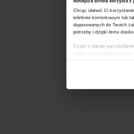
Niniejsza strona korzysta z
Chcąc ułatwić Ci korzystani
telefonie komórkowym lub tab
dopasowanych do Twoich zai
potrzeby i dzięki temu dosko
Część z plików jest niezbędn
zapisywanie plików cookies,
lub po wybraniu opcji Zarzą
i
Polityce Prywatności
.
Dowiedz się więcej o tym, 