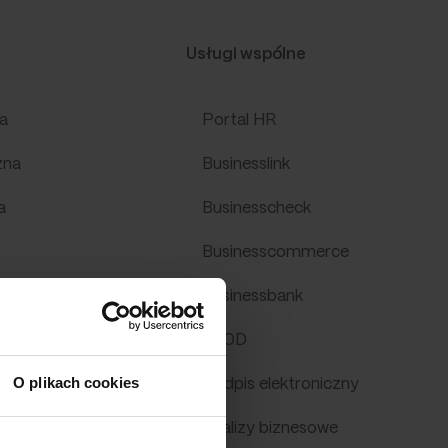
Usługi wspólne
a
Portal HR
zna
Businesslink
a
Businesscheck
Businesscommerce
Businessbank
SEOD
O plikach cookies
Podpis elektroniczny
Analizy biznesowe