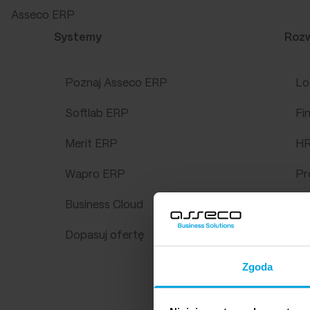
Asseco ERP
Systemy
Rozw
Poznaj Asseco ERP
Lo
Softlab ERP
Fi
Merit ERP
H
Wapro ERP
Pr
Business Cloud
W
Dopasuj ofertę
WM
Zgoda
An