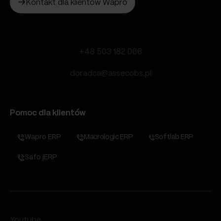
Kontakt dla klientów Wapro
+48 503 182 066
doradca@assecobs.pl
Pomoc dla klientów
Wapro ERP
Macrologic ERP
Softlab ERP
Safo jERP
Youtube