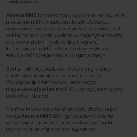
Twój magazyn
Asseco WMS
to nowoczesny system do zarządzania
magazynem, który usprawnia każdy etap pracy –
od przyjęcia towaru po wysyłkę. Każdy produkt trafia
dokładnie tam, gdzie powinien, a magazynier zawsze
wie, co ma zrobić. To nie kolejny program,
lecz rozwiązanie, które dzień po dniu zwiększa
efektywność całego łańcucha logistycznego.
System eliminuje papierowe dokumenty, planuje
ścieżki zbiórki, pilnuje dat ważności i stanów.
Współpracuje z terminalami, automatyką
magazynową i systemami ERP, tworząc jeden spójny
ekosystem danych.
Dla firm, które chcą działać szybciej, dostępna jest
wersja
Asseco WMS GO
– gotowa do wdrożenia
w zaledwie 2 miesiące. Pierwsze efekty porządku
i wydajności widać już po kilku tygodniach.