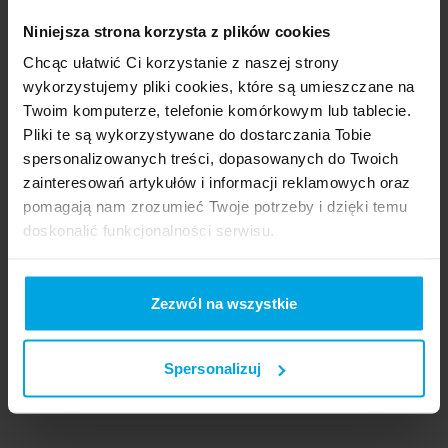
Obsługa kodów kreskowych
Niniejsza strona korzysta z plików cookies
Chcąc ułatwić Ci korzystanie z naszej strony
Obsługa partii i dat ważności
Przyjęcie asortymentu
wykorzystujemy pliki cookies, które są umieszczane na
Twoim komputerze, telefonie komórkowym lub tablecie.
Pliki te są wykorzystywane do dostarczania Tobie
Wydanie asortymentu
Rejestracja załadunku
spersonalizowanych treści, dopasowanych do Twoich
zainteresowań artykułów i informacji reklamowych oraz
pomagają nam zrozumieć Twoje potrzeby i dzięki temu
doskonalić funkcjonalności serwisu.
Przesunięcia lokalizacyjne
Inwentaryzacja
Część z plików jest niezbędna do prawidłowego działania
serwisu i jego funkcjonalności. Jeżeli nie wyrażasz
Zezwól na wszystkie
Podgląd stanów magazynowych
zgody na zapisywanie plików cookies, możesz łatwo
zarządzać swoimi uprawnieniami, np. we własnej
Spersonalizuj
przeglądarce internetowej lub po wybraniu opcji
Zarządzaj cookies. Szczegółowe informacje na ten temat
znajdziesz w naszej
Polityce Cookies
i
Polityce
Prywatności
.