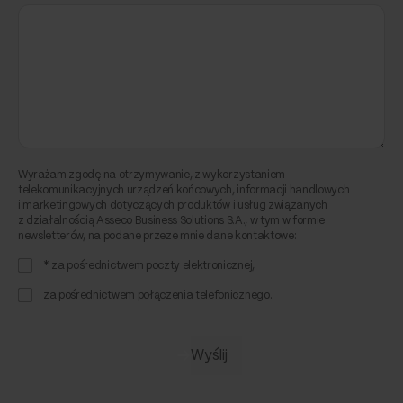
Wyrażam zgodę na otrzymywanie, z wykorzystaniem
telekomunikacyjnych urządzeń końcowych, informacji handlowych
i marketingowych dotyczących produktów i usług związanych
z działalnością Asseco Business Solutions S.A., w tym w formie
newsletterów, na podane przeze mnie dane kontaktowe:
* za pośrednictwem poczty elektronicznej,
za pośrednictwem połączenia telefonicznego.