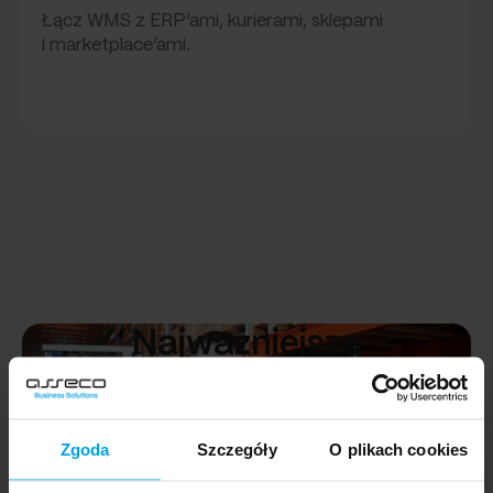
Łącz WMS z ERP’ami, kurierami, sklepami
i marketplace’ami.
Najważniejsze
funkcjonalności
Zgoda
Szczegóły
O plikach cookies