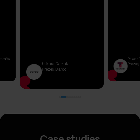
stemów
Paweł P
Łukasz Darłak
Prezes,
Prezes, Darco
Case studies