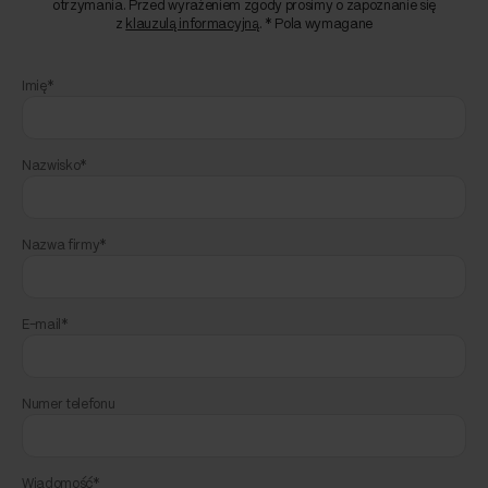
otrzymania. Przed wyrażeniem zgody prosimy o zapoznanie się
z
klauzulą informacyjną
. * Pola wymagane
Imię*
Nazwisko*
Nazwa firmy*
E-mail*
Numer telefonu
Wiadomość*