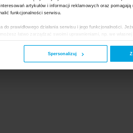
nteresowań artykułów i informacji reklamowych oraz pomagają
nalić funkcjonalności serwisu.
a do prawidłowego działania serwisu i jego funkcjonalności. Jeż
 możesz łatwo zarządzać swoimi uprawnieniami, np. we własnej 
dzaj cookies. Szczegółowe informacje na ten temat znajdziesz w
Spersonalizuj
Z
jak Google przetwarza dane osobowe
https://business.safety.go