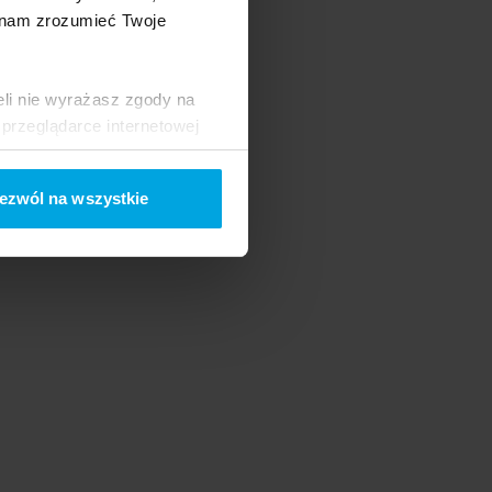
 nam zrozumieć Twoje
eli nie wyrażasz zgody na
przeglądarce internetowej
 naszej
Polityce Cookies
ezwól na wszystkie
ogle/privacy/
.