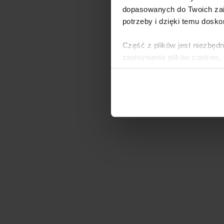
dopasowanych do Twoich zai
potrzeby i dzięki temu dosko
Część z plików jest niezbędn
zapisywanie plików cookies,
lub po wybraniu opcji Zarzą
i
Polityce Prywatności
.
Dowiedz się więcej o tym, 