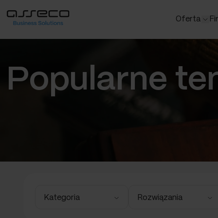
Oferta
Fi
Systemy
Popularne te
Poznaj Assec
Softlab ER
Merit ERP
Wapro ERP
Business C
Dopasuj ofert
Kategoria
Rozwiązania