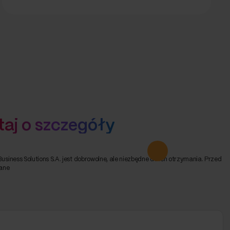
taj o szczegóły
iness Solutions S.A. jest dobrowolne, ale niezbędne do ich otrzymania. Przed
ane