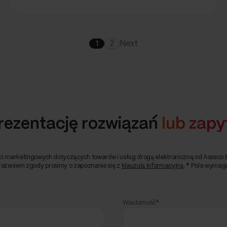
1
2
Next
rezentację rozwiązań
lub zapy
 marketingowych dotyczących towarów i usług drogą elektroniczną od Asseco Bus
ażeniem zgody prosimy o zapoznanie się z
klauzulą informacyjną
. * Pola wymag
Wiadomość*