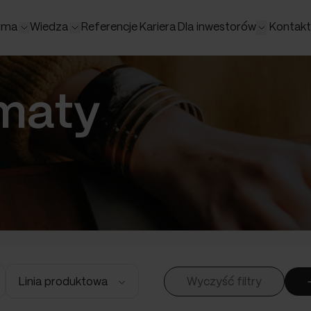
rma
Wiedza
Referencje
Kariera
Dla inwestorów
Kontakt
Rozwiązania
Branże
maty
o ERP
Logistyka i sprzedaż
FMCG, sp
P
Finanse i księgowość
Sprzedaż 
HR
Sprzedaż
Produkcja
E-Comme
loud
WMS
Biura rac
ę
WMS dla Wapro
Meblowa
Analizy
Metalowa
Automoti
Elektrote
Budowlan
HR w logi
Gminy i p
Wyczyść filtry
Linia produktowa