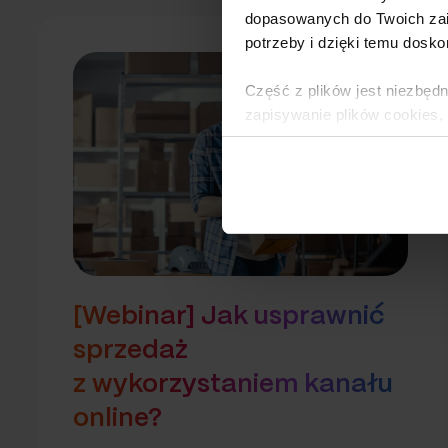
dopasowanych do Twoich zai
potrzeby i dzięki temu dosko
Część z plików jest niezbędn
zapisywanie plików cookies,
lub po wybraniu opcji Zarzą
i
Polityce Prywatności
.
Dowiedz się więcej o tym, 
[Webinar] Jak usprawnić
sprzedaż
z wykorzystaniem kanału
online?