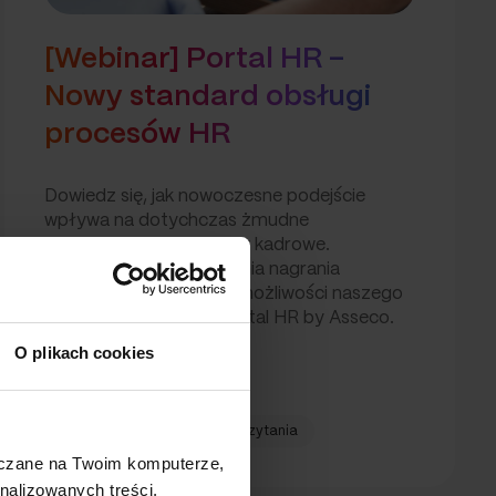
[Webinar] Portal HR –
Nowy standard obsługi
procesów HR
Dowiedz się, jak nowoczesne podejście
wpływa na dotychczas żmudne
i skomplikowane procesy kadrowe.
Zapraszamy do obejrzenia nagrania
webinarium dotyczące możliwości naszego
nowego rozwiązania Portal HR by Asseco.
Dzięki portalowi,…
O plikach cookies
29 września, 2021
1 min czytania
szczane na Twoim komputerze,
nalizowanych treści,