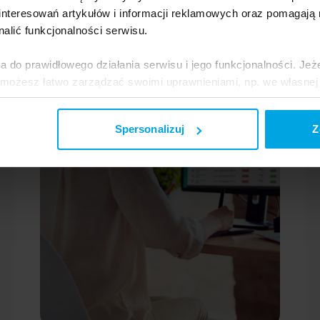
nteresowań artykułów i informacji reklamowych oraz pomagają
nalić funkcjonalności serwisu.
a do prawidłowego działania serwisu i jego funkcjonalności. Jeż
 możesz łatwo zarządzać swoimi uprawnieniami, np. we własnej 
dzaj cookies. Szczegółowe informacje na ten temat znajdziesz w
Spersonalizuj
Z
jak Google przetwarza dane osobowe
https://business.safety.go