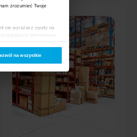
 nam zrozumieć Twoje
eli nie wyrażasz zgody na
przeglądarce internetowej
 naszej
Polityce Cookies
ezwól na wszystkie
ogle/privacy/
.