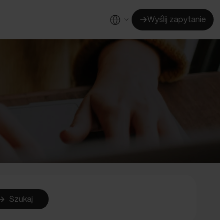
Wyślij zapytanie
Usługi wspólne
ożywcza
Portal HR
detaliczna
Businesslink
 hurtowa
Businesscheck
rce
Businesscommerce
hunkowe
Businessbank
SEOD
Podpis elektroniczny
ve
Analizy biznesowe
chniczna
RODO Utility
a
styce
owiaty
Szukaj