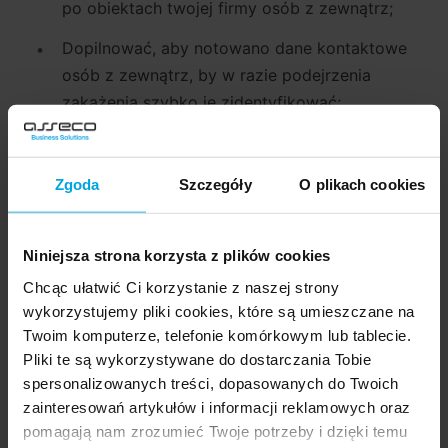
po obiektach twojej firmy osób z zewnątrz;
Dopilnować, aby notowano dane kontaktowe
osób z zewnątrz, by w razie podejrzenia
zakażenia szybko je zidentyfikować;
Wprowadź specjalne procedury postępowania
z korespondencją i przesyłkami napływającymi
Zgoda
Szczegóły
O plikach cookies
do firmy.
Niniejsza strona korzysta z plików cookies
Chcąc ułatwić Ci korzystanie z naszej strony
wykorzystujemy pliki cookies, które są umieszczane na
Poinformuj pracowników, jak mają się
Twoim komputerze, telefonie komórkowym lub tablecie.
zachowywać w przypadku podejrzenia
Pliki te są wykorzystywane do dostarczania Tobie
zakażenia koronawirusem
spersonalizowanych treści, dopasowanych do Twoich
zainteresowań artykułów i informacji reklamowych oraz
Pracownicy twojej firmy mogą zetknąć się
pomagają nam zrozumieć Twoje potrzeby i dzięki temu