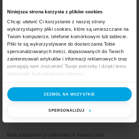
doskonalenia, dzięki której system ERP rozwija się
Niniejsza strona korzysta z plików cookies
w kierunku wyznaczonym przez osoby, które
Chcąc ułatwić Ci korzystanie z naszej strony
pracują w nim na co dzień.
wykorzystujemy pliki cookies, które są umieszczane na
Twoim komputerze, telefonie komórkowym lub tablecie.
5. Jak godzimy sprzeczne oczekiwania
Pliki te są wykorzystywane do dostarczania Tobie
spersonalizowanych treści, dopasowanych do Twoich
różnych grup użytkowników?
zainteresowań artykułów i informacji reklamowych oraz
pomagają nam zrozumieć Twoje potrzeby i dzięki temu
Różne grupy użytkowników systemu ERP mają
doskonalić funkcjonalności serwisu.
odmienne, a czasem wprost sprzeczne, oczekiwania.
Administratorzy potrzebują stabilności
Część z plików jest niezbędna do prawidłowego działania
i szczegółowej kontroli uprawnień, użytkownicy
ZEZWÓL NA WSZYSTKIE
serwisu i jego funkcjonalności. Jeżeli nie wyrażasz
operacyjni oczekują szybkości i prostoty, a kadra
zgody na zapisywanie plików cookies, możesz łatwo
zarządzająca wymaga czytelnych raportów
zarządzać swoimi uprawnieniami, np. we własnej
SPERSONALIZUJ
i dashboardów.
przeglądarce internetowej lub po wybraniu opcji
Zarządzaj cookies. Szczegółowe informacje na ten temat
znajdziesz w naszej
Polityce Cookies
i
Polityce
Rolą zespołów projektowych Asseco jest