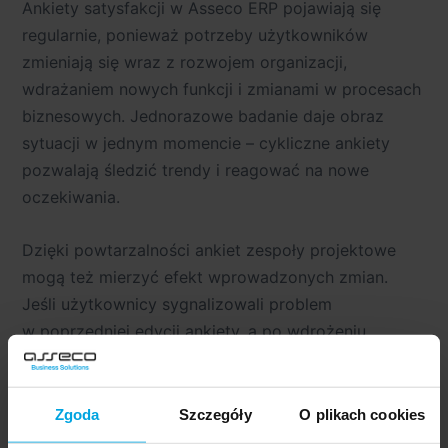
Ankiety satysfakcji w Asseco ERP pojawiają się
regularnie, ponieważ potrzeby użytkowników
zmieniają się wraz z rozwojem organizacji,
wdrażaniem nowych funkcji i zmianami w procesach
biznesowych. Jednorazowe badanie daje obraz
sytuacji w jednym momencie – cykliczne ankiety
pozwalają śledzić trendy i reagować na nowe
oczekiwania.
Dzięki powtarzalności ankiet zespoły projektowe
mogą też mierzyć efekt wprowadzonych zmian.
Jeśli użytkownicy sygnalizowali problem
w poprzedniej edycji ankiety, a po wdrożeniu
poprawki oceny w tym obszarze wzrosły.
To najlepsza walidacja, że zmiana była trafna. Taki
cykl „zbieranie opinii → analiza → zmiana →
Zgoda
Szczegóły
O plikach cookies
ponowna ocena” tworzy zamkniętą pętlę