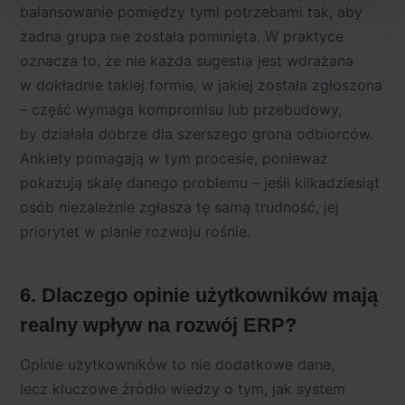
Prywatności
.
balansowanie pomiędzy tymi potrzebami tak, aby
żadna grupa nie została pominięta. W praktyce
Dowiedz się więcej o tym, jak Google przetwarza dane
oznacza to, że nie każda sugestia jest wdrażana
osobowe
https://business.safety.google/privacy/
.
w dokładnie takiej formie, w jakiej została zgłoszona
– część wymaga kompromisu lub przebudowy,
by działała dobrze dla szerszego grona odbiorców.
Ankiety pomagają w tym procesie, ponieważ
pokazują skalę danego problemu – jeśli kilkadziesiąt
osób niezależnie zgłasza tę samą trudność, jej
priorytet w planie rozwoju rośnie.
6. Dlaczego opinie użytkowników mają
realny wpływ na rozwój ERP?
Opinie użytkowników to nie dodatkowe dane,
lecz kluczowe źródło wiedzy o tym, jak system