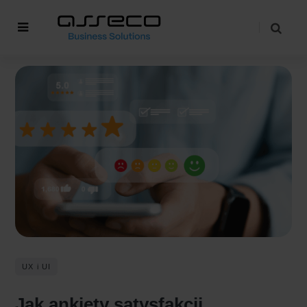
UX i UI
Jak ankiety satysfakcji