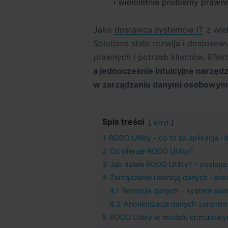
i wieloletnie problemy prawne
Jako
dostawca systemów IT
z wie
Solutions stale rozwija i dostoso
prawnych i potrzeb klientów. Efek
a jednocześnie intuicyjne narzędz
w zarządzaniu danymi osobowymi 
Spis treści
ukryj
1
RODO Utility – co to za aplikacja 
2
Co oferuje RODO Utility?
3
Jak działa RODO Utility? – obsług
4
Zarządzanie retencją danych i ano
4.1
Retencja danych – system sam p
4.2
Anonimizacja danych zanoni
5
RODO Utility w modelu chmurowy