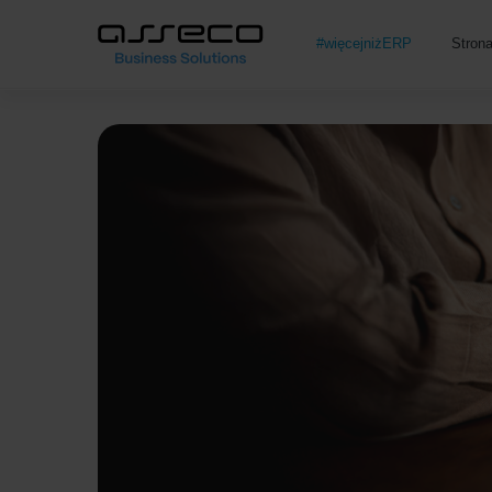
#więcejniżERP
Stron