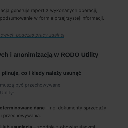
acja generuje raport z wykonanych operacji,
podsumowanie w formie przejrzystej informacji.
owych podczas pracy zdalnej
ych i anonimizacją w RODO Utility
pilnuje, co i kiedy należy usunąć
e muszą być przechowywane
tility:
zeterminowane dane
– np. dokumenty sprzedaży
u przechowywania.
i lub usunięcia
– zgodnie z obowiązującymi