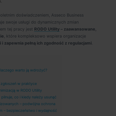
.
loletnim doświadczeniem, Asseco Business
wuje swoje usługi do dynamicznych zmian
tem tej pracy jest
RODO Utility
– zaawansowane,
ie
, które kompleksowo wspiera organizacje
i zapewnia pełną ich zgodność z regulacjami
.
i dlaczego warto ją wdrożyć?
a zgłoszeń w praktyce
nimizacją w RODO Utility
ilnuje, co i kiedy należy usunąć
mizowanych – podwójna ochrona
m – bezpieczeństwo i wydajność