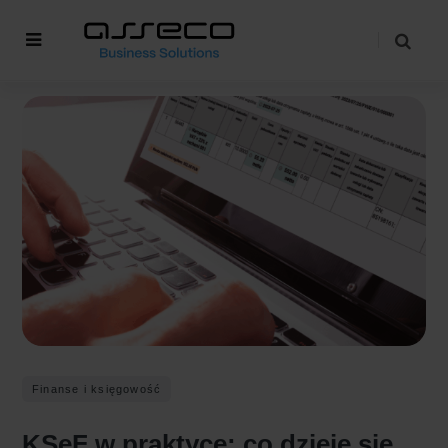
Finanse i księgowość
KSeF w praktyce: co dzieje się