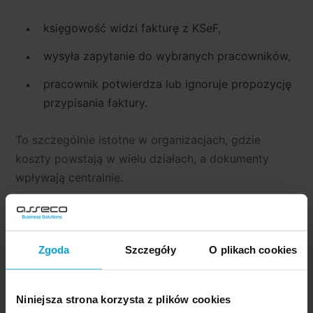
księgowość widzi fakturę z KSeF,
wysyła zapytanie do wybranych pracowników,
pracownik potwierdza lub ignoruje propozycję
przypisania faktury.
To szczególnie istotne w organizacjach, gdzie
koszty powstają w wielu działach, a dokumenty
wpływają centralnie.
Dane strukturalne KSeF jako uzupełnienie procesu
Zgoda
Szczegóły
O plikach cookies
Dodatkowo Asseco ERP wykorzystuje możliwość
wskazania
pracownika bezpośrednio na fakturze
(zgodnie z nowymi polami KSeF).
Niniejsza strona korzysta z plików cookies