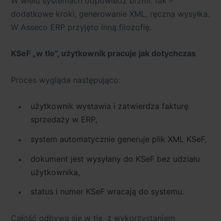
W wielu systemach odpowiedź brzmi: tak –
osobowe
https://business.safety.google/privacy/
.
dodatkowe kroki, generowanie XML, ręczna wysyłka.
W Asseco ERP przyjęto inną filozofię.
KSeF „w tle”, użytkownik pracuje jak dotychczas
Proces wygląda następująco:
użytkownik wystawia i zatwierdza fakturę
sprzedaży w ERP,
system
automatycznie generuje plik XML KSeF
,
dokument jest wysyłany do KSeF bez udziału
użytkownika,
status i numer KSeF wracają do systemu.
Całość odbywa się w tle, z wykorzystaniem