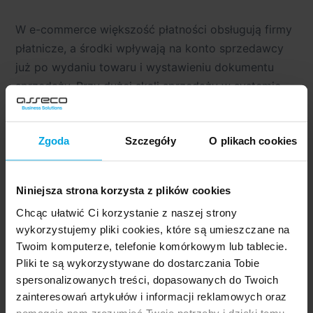
W e-commerce większość płatności obsługują firmy
płatnicze, a środki wpływają na konto sprzedawcy
już po wydaniu towaru i wystawieniu dokumentu
sprzedaży. Przy dużej skali sprzedaży w systemie
finansowo-księgowym musi nastąpić parowanie
płatności z poszczególnych transakcji z wpływami.
Zgoda
Szczegóły
O plikach cookies
WMS
Niniejsza strona korzysta z plików cookies
Kiedy wpływa zamówienie, system planuje zbiórkę
Chcąc ułatwić Ci korzystanie z naszej strony
i kompletację. Następnie odbywa się zbieranie
wykorzystujemy pliki cookies, które są umieszczane na
towaru na magazynie, sortownie, pakowanie
Twoim komputerze, telefonie komórkowym lub tablecie.
i na końcu wydanie towaru. Aby osiągnąć pełną
Pliki te są wykorzystywane do dostarczania Tobie
wydajność procesów magazynowych w e-commerce
spersonalizowanych treści, dopasowanych do Twoich
należy zastosować strategie kompletacji
zainteresowań artykułów i informacji reklamowych oraz
odpowiednie dla rodzaju zamówień.
pomagają nam zrozumieć Twoje potrzeby i dzięki temu