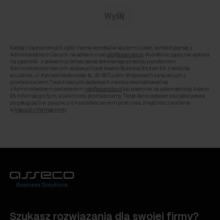
Każdą z zaznaczonych zgód można wycofać w każdym czasie, kontaktując się z
Administratorem Danych na adres e-mail
odo@assecobs.pl
. Wycofanie zgody nie wpływa
na zgodność z prawem przetwarzania dokonanego przed jej wycofaniem.
Administratorem danych osobowych jest Asseco Business Solution S.A. z siedzibą
w Lublinie, ul. Konrada Wallenroda 4c, 20-607 Lublin. W sprawach związanych z
przetwarzaniem Twoich danych osobowych możesz skontaktować się
z Administratorem pod adresem:
odo@assecobs.pl
lub pisemnie na adres siedziby Asseco
BS. Informację o tym, w jakim celu przetwarzamy Twoje dane osobowe oraz jakie prawa
przysługują Ci w związku z ich przetwarzaniem przez nas, znajdziesz na stronie
w
klauzuli informacyjnej
.
Szukasz rozwiązania dla swojej firmy?