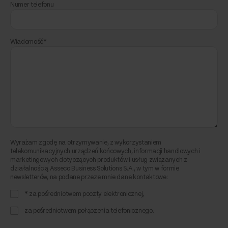
Numer telefonu
Wiadomość*
Wyrażam zgodę na otrzymywanie, z wykorzystaniem
telekomunikacyjnych urządzeń końcowych, informacji handlowych i
marketingowych dotyczących produktów i usług związanych z
działalnością Asseco Business Solutions S.A., w tym w formie
newsletterów, na podane przeze mnie dane kontaktowe:
* za pośrednictwem poczty elektronicznej,
za pośrednictwem połączenia telefonicznego.