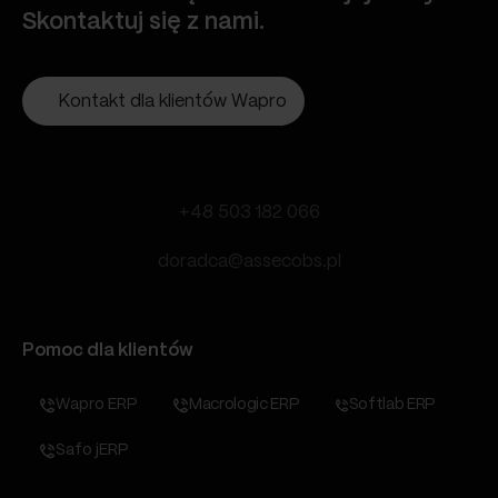
Skontaktuj się z nami.
Kontakt dla klientów Wapro
+48 503 182 066
doradca@assecobs.pl
Pomoc dla klientów
Wapro ERP
Macrologic ERP
Softlab ERP
Safo jERP