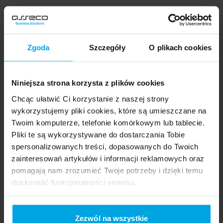
Zgoda
Szczegóły
O plikach cookies
Umów się na prezentację rozwiązań
Niniejsza strona korzysta z plików cookies
lub zapytaj o szczegóły
Chcąc ułatwić Ci korzystanie z naszej strony
wykorzystujemy pliki cookies, które są umieszczane na
Podanie informacji w formularzu oraz wyrażenie zgody na otrzymywanie
Twoim komputerze, telefonie komórkowym lub tablecie.
treści marketingowych dotyczących towarów i usług drogą elektroniczną
od Asseco Business Solutions S.A. jest dobrowolne, ale niezbędne do ich
Pliki te są wykorzystywane do dostarczania Tobie
otrzymania. Przed wyrażeniem zgody prosimy o zapoznanie się z
spersonalizowanych treści, dopasowanych do Twoich
klauzulą informacyjną
. * Pola wymagane
zainteresowań artykułów i informacji reklamowych oraz
pomagają nam zrozumieć Twoje potrzeby i dzięki temu
Imię*
doskonalić funkcjonalności serwisu.
Część z plików jest niezbędna do prawidłowego działania
Nazwisko*
serwisu i jego funkcjonalności. Jeżeli nie wyrażasz
Zezwól na wszystkie