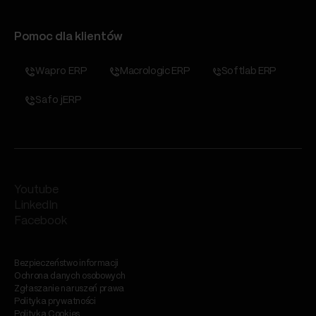
Pomoc dla klientów
Wapro ERP
Macrologic ERP
Softlab ERP
Safo jERP
Youtube
LinkedIn
Facebook
Bezpieczeństwo informacji
Ochrona danych osobowych
Zgłaszanie naruszeń prawa
Polityka prywatności
Polityka Cookies