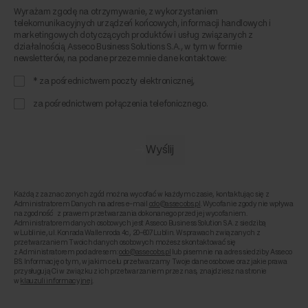
Wyrażam zgodę na otrzymywanie, z wykorzystaniem
telekomunikacyjnych urządzeń końcowych, informacji handlowych i
marketingowych dotyczących produktów i usług związanych z
działalnością Asseco Business Solutions S.A., w tym w formie
newsletterów, na podane przeze mnie dane kontaktowe:
* za pośrednictwem poczty elektronicznej,
za pośrednictwem połączenia telefonicznego.
Każdą z zaznaczonych zgód można wycofać w każdym czasie, kontaktując się z
Administratorem Danych na adres e-mail
odo@assecobs.pl
. Wycofanie zgody nie wpływa
na zgodność z prawem przetwarzania dokonanego przed jej wycofaniem.
Administratorem danych osobowych jest Asseco Business Solution S.A. z siedzibą
w Lublinie, ul. Konrada Wallenroda 4c, 20-607 Lublin. W sprawach związanych z
przetwarzaniem Twoich danych osobowych możesz skontaktować się
z Administratorem pod adresem:
odo@assecobs.pl
lub pisemnie na adres siedziby Asseco
BS. Informację o tym, w jakim celu przetwarzamy Twoje dane osobowe oraz jakie prawa
przysługują Ci w związku z ich przetwarzaniem przez nas, znajdziesz na stronie
w
klauzuli informacyjnej
.