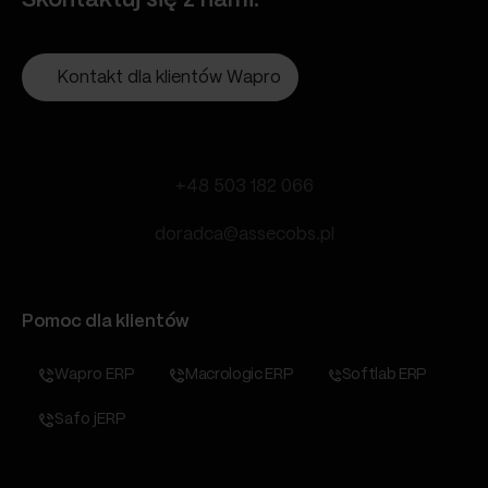
Skontaktuj się z nami.
Kontakt dla klientów Wapro
+48 503 182 066
doradca@assecobs.pl
Pomoc dla klientów
Wapro ERP
Macrologic ERP
Softlab ERP
Safo jERP