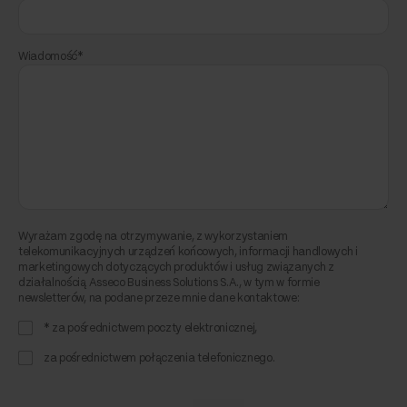
Wiadomość*
Wyrażam zgodę na otrzymywanie, z wykorzystaniem
telekomunikacyjnych urządzeń końcowych, informacji handlowych i
marketingowych dotyczących produktów i usług związanych z
działalnością Asseco Business Solutions S.A., w tym w formie
newsletterów, na podane przeze mnie dane kontaktowe:
* za pośrednictwem poczty elektronicznej,
za pośrednictwem połączenia telefonicznego.