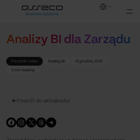
Analizy BI dla Zarządu
Poradnik Video
Analizy BI
12 grudnia, 2023
2 min reading
Powrót do aktualności
Facebook
Instagram
X
Threads
Telegram