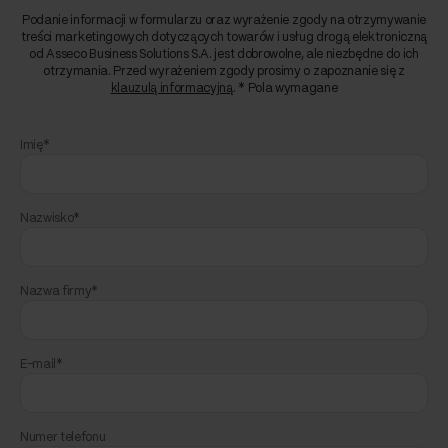
Podanie informacji w formularzu oraz wyrażenie zgody na otrzymywanie
treści marketingowych dotyczących towarów i usług drogą elektroniczną
od Asseco Business Solutions S.A. jest dobrowolne, ale niezbędne do ich
otrzymania. Przed wyrażeniem zgody prosimy o zapoznanie się z
klauzulą informacyjną
. * Pola wymagane
Imię*
Nazwisko*
Nazwa firmy*
E-mail*
Numer telefonu