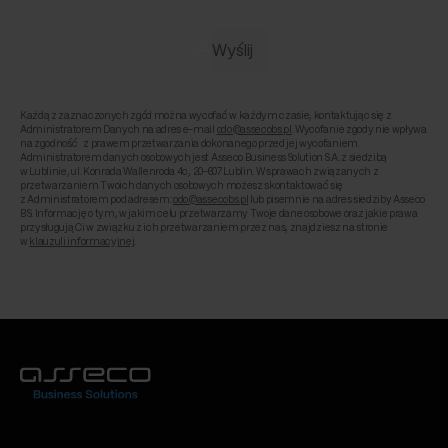
Każdą z zaznaczonych zgód można wycofać w każdym czasie, kontaktując się z
Administratorem Danych na adres e-mail
odo@assecobs.pl
. Wycofanie zgody nie wpływa
na zgodność z prawem przetwarzania dokonanego przed jej wycofaniem.
Administratorem danych osobowych jest Asseco Business Solution S.A. z siedzibą
w Lublinie, ul. Konrada Wallenroda 4c, 20-607 Lublin. W sprawach związanych z
przetwarzaniem Twoich danych osobowych możesz skontaktować się
z Administratorem pod adresem:
odo@assecobs.pl
lub pisemnie na adres siedziby Asseco
BS. Informację o tym, w jakim celu przetwarzamy Twoje dane osobowe oraz jakie prawa
przysługują Ci w związku z ich przetwarzaniem przez nas, znajdziesz na stronie
w
klauzuli informacyjnej
.