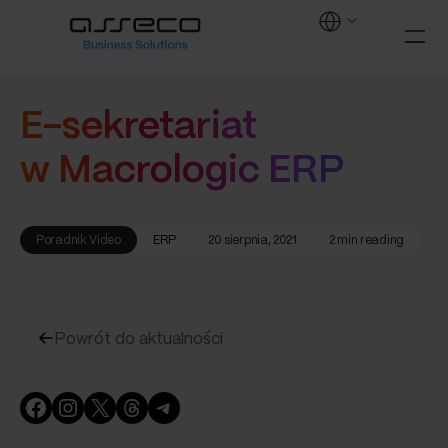
E-sekretariat
w Macrologic ERP
Poradnik Video
ERP
20 sierpnia, 2021
2 min reading
Powrót do aktualności
Facebook
Instagram
X
Threads
Telegram