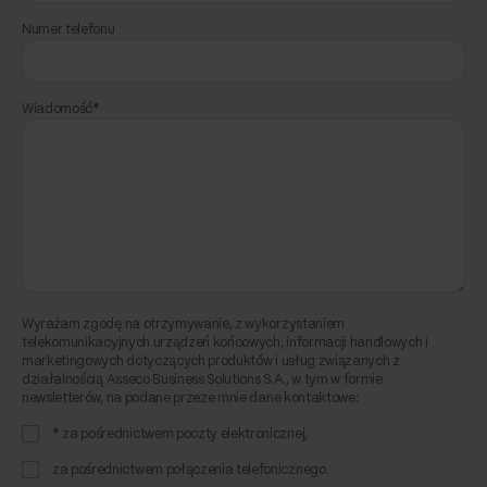
Numer telefonu
Wiadomość*
Wyrażam zgodę na otrzymywanie, z wykorzystaniem
telekomunikacyjnych urządzeń końcowych, informacji handlowych i
marketingowych dotyczących produktów i usług związanych z
działalnością Asseco Business Solutions S.A., w tym w formie
newsletterów, na podane przeze mnie dane kontaktowe:
* za pośrednictwem poczty elektronicznej,
za pośrednictwem połączenia telefonicznego.