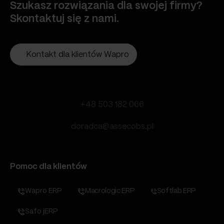
Szukasz rozwiązania dla swojej firmy?
Skontaktuj się z nami.
Kontakt dla klientów Wapro
+48 503 182 066
doradca@assecobs.pl
Pomoc dla klientów
Wapro ERP
Macrologic ERP
Softlab ERP
Safo jERP