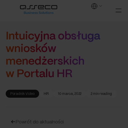
Intuicyjna obsługa
wniosków
menedżerskich
w Portalu HR
Poradnik Video
HR
10 marca, 2022
2 min reading
Powrót do aktualności