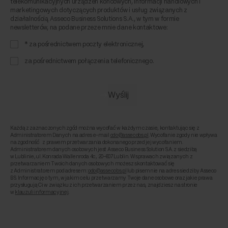
telekomunikacyjnych urządzeń końcowych, informacji handlowych i
marketingowych dotyczących produktów i usług związanych z
działalnością Asseco Business Solutions S.A., w tym w formie
newsletterów, na podane przeze mnie dane kontaktowe:
* za pośrednictwem poczty elektronicznej,
za pośrednictwem połączenia telefonicznego.
Każdą z zaznaczonych zgód można wycofać w każdym czasie, kontaktując się z
Administratorem Danych na adres e-mail
odo@assecobs.pl
. Wycofanie zgody nie wpływa
na zgodność z prawem przetwarzania dokonanego przed jej wycofaniem.
Administratorem danych osobowych jest Asseco Business Solution S.A. z siedzibą
w Lublinie, ul. Konrada Wallenroda 4c, 20-607 Lublin. W sprawach związanych z
przetwarzaniem Twoich danych osobowych możesz skontaktować się
z Administratorem pod adresem:
odo@assecobs.pl
lub pisemnie na adres siedziby Asseco
BS. Informację o tym, w jakim celu przetwarzamy Twoje dane osobowe oraz jakie prawa
przysługują Ci w związku z ich przetwarzaniem przez nas, znajdziesz na stronie
w
klauzuli informacyjnej
.