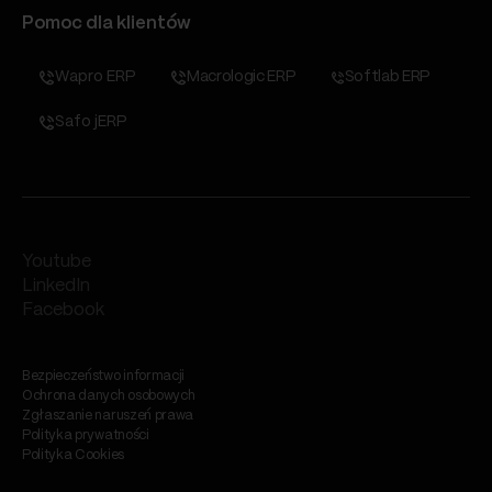
Pomoc dla klientów
Wapro ERP
Macrologic ERP
Softlab ERP
Safo jERP
Youtube
LinkedIn
Facebook
Bezpieczeństwo informacji
Ochrona danych osobowych
Zgłaszanie naruszeń prawa
Polityka prywatności
Polityka Cookies