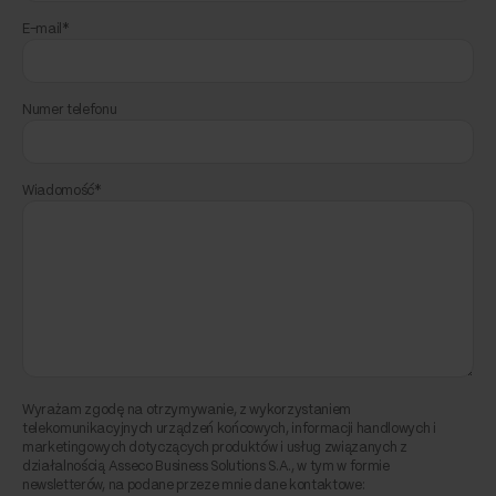
E-mail*
Numer telefonu
Wiadomość*
Wyrażam zgodę na otrzymywanie, z wykorzystaniem
telekomunikacyjnych urządzeń końcowych, informacji handlowych i
marketingowych dotyczących produktów i usług związanych z
działalnością Asseco Business Solutions S.A., w tym w formie
newsletterów, na podane przeze mnie dane kontaktowe: