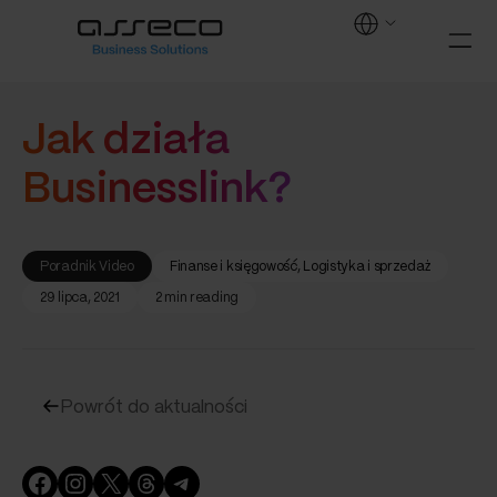
Jak działa
Businesslink?
Poradnik Video
Finanse i księgowość
, 
Logistyka i sprzedaż
29 lipca, 2021
2 min reading
Powrót do aktualności
Facebook
Instagram
X
Threads
Telegram