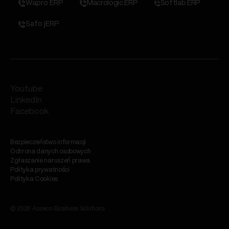
Wapro ERP
Macrologic ERP
Softlab ERP
Safo jERP
Youtube
LinkedIn
Facebook
Bezpieczeństwo informacji
Ochrona danych osobowych
Zgłaszanie naruszeń prawa
Polityka prywatności
Polityka Cookies
© 2026 Asseco Business Solutions