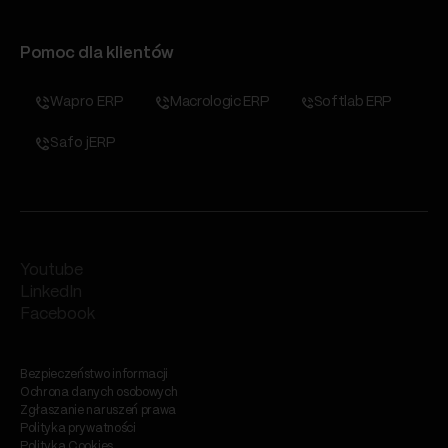
Pomoc dla klientów
Wapro ERP
Macrologic ERP
Softlab ERP
Safo jERP
Youtube
LinkedIn
Facebook
Bezpieczeństwo informacji
Ochrona danych osobowych
Zgłaszanie naruszeń prawa
Polityka prywatności
Polityka Cookies