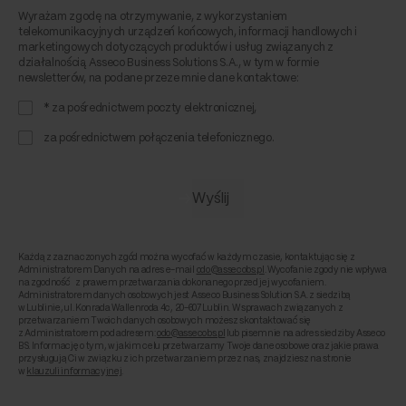
Wyrażam zgodę na otrzymywanie, z wykorzystaniem
telekomunikacyjnych urządzeń końcowych, informacji handlowych i
marketingowych dotyczących produktów i usług związanych z
działalnością Asseco Business Solutions S.A., w tym w formie
newsletterów, na podane przeze mnie dane kontaktowe:
* za pośrednictwem poczty elektronicznej,
za pośrednictwem połączenia telefonicznego.
Każdą z zaznaczonych zgód można wycofać w każdym czasie, kontaktując się z
Administratorem Danych na adres e-mail
odo@assecobs.pl
. Wycofanie zgody nie wpływa
na zgodność z prawem przetwarzania dokonanego przed jej wycofaniem.
Administratorem danych osobowych jest Asseco Business Solution S.A. z siedzibą
w Lublinie, ul. Konrada Wallenroda 4c, 20-607 Lublin. W sprawach związanych z
przetwarzaniem Twoich danych osobowych możesz skontaktować się
z Administratorem pod adresem:
odo@assecobs.pl
lub pisemnie na adres siedziby Asseco
BS. Informację o tym, w jakim celu przetwarzamy Twoje dane osobowe oraz jakie prawa
przysługują Ci w związku z ich przetwarzaniem przez nas, znajdziesz na stronie
w
klauzuli informacyjnej
.