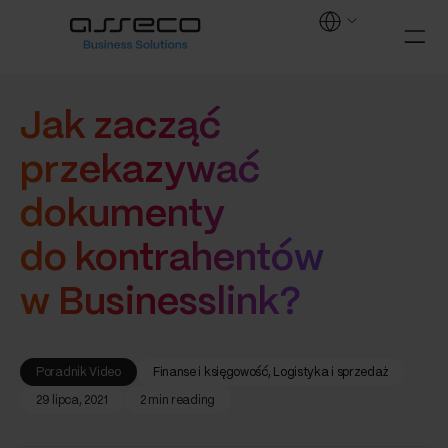
Jak zacząć
przekazywać
dokumenty
do kontrahentów
w Businesslink?
Poradnik Video
Finanse i księgowość
, 
Logistyka i sprzedaż
29 lipca, 2021
2 min reading