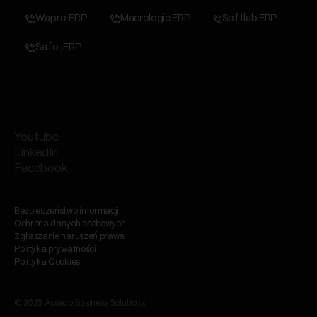
Wapro ERP
Macrologic ERP
Softlab ERP
Safo jERP
Youtube
LinkedIn
Facebook
Bezpieczeństwo informacji
Ochrona danych osobowych
Zgłaszanie naruszeń prawa
Polityka prywatności
Polityka Cookies
© 2026 Asseco Business Solutions