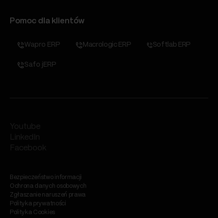
Pomoc dla klientów
Wapro ERP
Macrologic ERP
Softlab ERP
Safo jERP
Youtube
LinkedIn
Facebook
Bezpieczeństwo informacji
Ochrona danych osobowych
Zgłaszanie naruszeń prawa
Polityka prywatności
Polityka Cookies