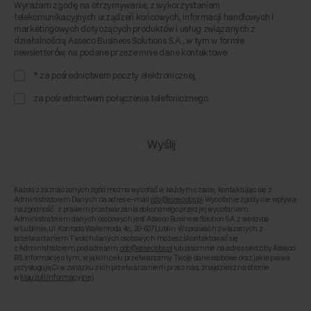
Wyrażam zgodę na otrzymywanie, z wykorzystaniem
telekomunikacyjnych urządzeń końcowych, informacji handlowych i
marketingowych dotyczących produktów i usług związanych z
działalnością Asseco Business Solutions S.A., w tym w formie
newsletterów, na podane przeze mnie dane kontaktowe:
* za pośrednictwem poczty elektronicznej,
za pośrednictwem połączenia telefonicznego.
Każdą z zaznaczonych zgód można wycofać w każdym czasie, kontaktując się z
Administratorem Danych na adres e-mail
odo@assecobs.pl
. Wycofanie zgody nie wpływa
na zgodność z prawem przetwarzania dokonanego przed jej wycofaniem.
Administratorem danych osobowych jest Asseco Business Solution S.A. z siedzibą
w Lublinie, ul. Konrada Wallenroda 4c, 20-607 Lublin. W sprawach związanych z
przetwarzaniem Twoich danych osobowych możesz skontaktować się
z Administratorem pod adresem:
odo@assecobs.pl
lub pisemnie na adres siedziby Asseco
BS. Informację o tym, w jakim celu przetwarzamy Twoje dane osobowe oraz jakie prawa
przysługują Ci w związku z ich przetwarzaniem przez nas, znajdziesz na stronie
w
klauzuli informacyjnej
.