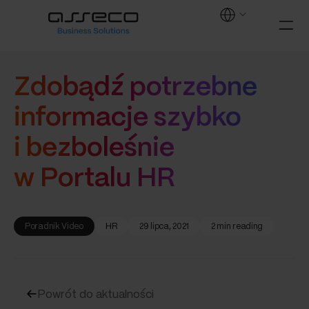
Zdobądź potrzebne
informacje szybko
i bezboleśnie
w Portalu HR
Poradnik Video
HR
29 lipca, 2021
2 min reading
Powrót do aktualności