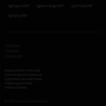
Wapro ERP
Macrologic ERP
Softlab ERP
Safo jERP
Youtube
LinkedIn
Facebook
Bezpieczeństwo informacji
Ochrona danych osobowych
Zgłaszanie naruszeń prawa
Polityka prywatności
Polityka Cookies
© 2026 Asseco Business Solutions