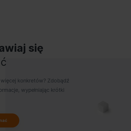
awiaj się
ać
 więcej konkretów? Zdobądź
ormacje, wypełniając krótki
znać