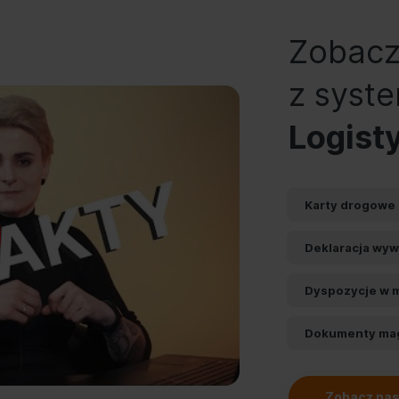
Zobacz
z sys
Logist
Karty drogowe
Deklaracja wyw
Dyspozycje w 
Dokumenty ma
Zobacz nas