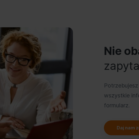
Nie ob
zapyt
Potrzebujesz
wszystkie inf
formularz.
Daj nam 