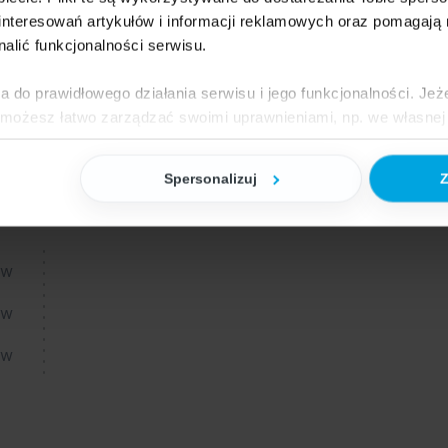
nteresowań artykułów i informacji reklamowych oraz pomagają
nalić funkcjonalności serwisu.
i dokumentów zakupu od dostawców zewnętrznych o
a do prawidłowego działania serwisu i jego funkcjonalności. Jeż
 możesz łatwo zarządzać swoimi uprawnieniami, np. we własnej 
Zapytaj o szczegóły
dzaj cookies. Szczegółowe informacje na ten temat znajdziesz w
Spersonalizuj
Z
łu
:
jak Google przetwarza dane osobowe
https://business.safety.go
ów
aw
aw