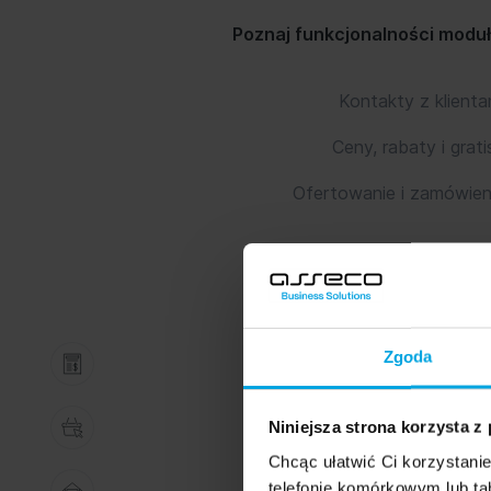
Poznaj funkcjonalności modu
Kontakty z klienta
Ceny, rabaty i grati
Ofertowanie i zamówien
Zgoda
Niniejsza strona korzysta z
Chcąc ułatwić Ci korzystani
telefonie komórkowym lub tab