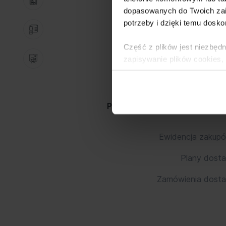
dopasowanych do Twoich zai
potrzeby i dzięki temu dosko
Wsparcie obsług
Część z plików jest niezbędn
zapisywanie plików cookies,
lub po wybraniu opcji Zarzą
i
Polityce Prywatności
.
Poznaj funkcjonalności modu
Dowiedz się więcej o tym, 
Ewidencja zakup
Plany dost
Zamówienia dost