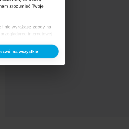
 nam zrozumieć Twoje
raz wewnętrznych
eli nie wyrażasz zgody na
przeglądarce internetowej
 naszej
Polityce Cookies
ezwól na wszystkie
ogle/privacy/
.