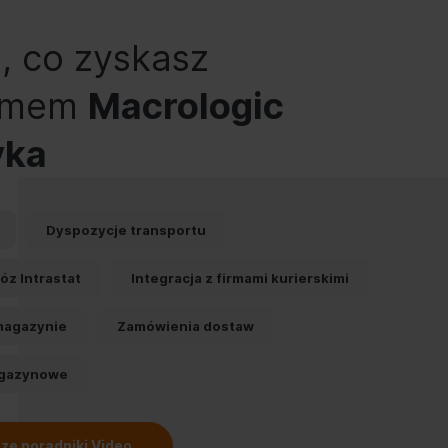
, co zyskasz
temem
Macrologic
yka
Dyspozycje transportu
óz Intrastat
Integracja z firmami kurierskimi
magazynie
Zamówienia dostaw
gazynowe
ze poradniki Video