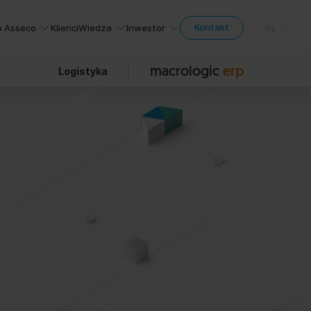
Kontakt
o Asseco
Klienci
Wiedza
Inwestor
PL
macrologic
erp
Logistyka