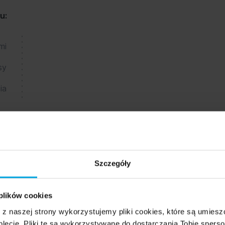
łu
:
mi
sy
ia
Szczegóły
 plików cookies
e z naszej strony wykorzystujemy pliki cookies, które są umie
Zakupy
lecie. Pliki te są wykorzystywane do dostarczania Tobie sperso