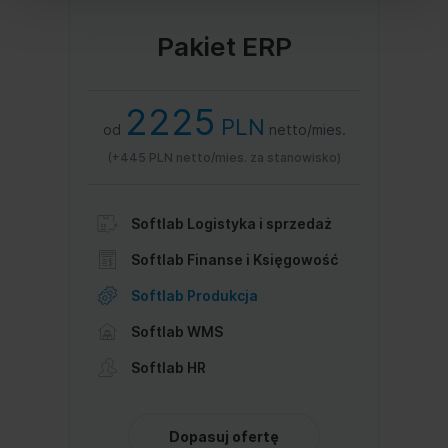
Prywatności
.
Pakiet ERP
Dowiedz się więcej o tym, jak Google przetwarza dane
osobowe
https://business.safety.google/privacy/
.
2225
PLN
od
netto/mies.
(+445 PLN netto/mies. za stanowisko)
Softlab Logistyka i sprzedaż
Softlab Finanse i Księgowość
Softlab Produkcja
Softlab WMS
Softlab HR
Dopasuj ofertę