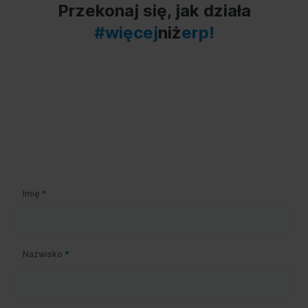
Przekonaj się, jak działa
#więcej
niż
erp!
Imię
*
Nazwisko
*