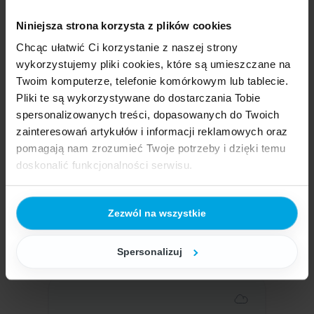
Postaw na automatyczną wymianę danych
Niniejsza strona korzysta z plików cookies
z urządzeniami produkcyjnymi
Chcąc ułatwić Ci korzystanie z naszej strony
wykorzystujemy pliki cookies, które są umieszczane na
Twoim komputerze, telefonie komórkowym lub tablecie.
Pliki te są wykorzystywane do dostarczania Tobie
spersonalizowanych treści, dopasowanych do Twoich
Wybierz technologię
dla Twojej
zainteresowań artykułów i informacji reklamowych oraz
pomagają nam zrozumieć Twoje potrzeby i dzięki temu
produkcji
doskonalić funkcjonalności serwisu.
Oferujemy moduł Softlab Produkcja zarówno
Część z plików jest niezbędna do prawidłowego działania
w chmurze, jak i modelu on-premise.
Zezwól na wszystkie
serwisu i jego funkcjonalności. Jeżeli nie wyrażasz
zgody na zapisywanie plików cookies, możesz łatwo
Cloud
On-premise
zarządzać swoimi uprawnieniami, np. we własnej
Spersonalizuj
przeglądarce internetowej lub po wybraniu opcji
Zarządzaj cookies. Szczegółowe informacje na ten temat
znajdziesz w naszej
Polityce Cookies
i
Polityce